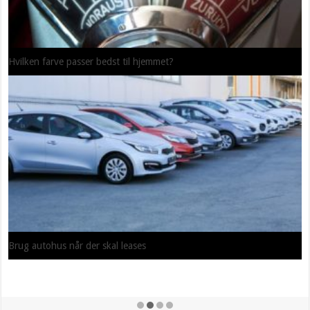
Hvilken farve passer bedst til hjemmet?
Brug autohus når der skal leases