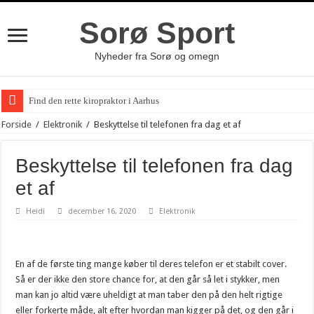
Sorø Sport
Nyheder fra Sorø og omegn
Find den rette kiropraktor i Aarhus
Vigtigheden af et Whistleblower System
Forside
/
Elektronik
/
Beskyttelse til telefonen fra dag et af
Vælg det rette flyttefirma til din næste flytning
Beskyttelse til telefonen fra dag
Bagestål: En Uundgåelig Del af Dit Køkken
et af
Find de bedste brugte biler til en god pris
Heidi
december 16, 2020
Elektronik
Oplev Bangs Beauty for en Uforglemmelig Skønhedsoplevelse
Ærmeholder til den stilbevidste mand
Forståelse af laserterapi og dens anvendelser
En af de første ting mange køber til deres telefon er et stabilt cover.
Så er der ikke den store chance for, at den går så let i stykker, men
Oplev romantikken i naturen med et ophold på Sogaardensunds
man kan jo altid være uheldigt at man taber den på den helt rigtige
Effektiv brug af gaffeltrucks i lager og logistik
eller forkerte måde, alt efter hvordan man kigger på det, og den går i