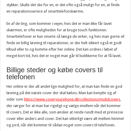
stykker. Skulle det ske for en, er det ofte også muligt for en, at finde
en reparationsservice af smarttelefonskærme.
En af de ting, som kommer i vejen, hvis det er man ikke får lavet
skærmen, er ofte muligheden for at bruge touch funktionen.
Smarttelefoner er kun smarte så længe de virker, og hvis man gerne vil
finde en billig løsning til reparationer, er der helt sikkert også et godt
tilbud eller to og komme efter her online. Det kan ordnes i løbet af
meget kort tid, hvis det er noget man går til butikkerne for at få lavet.
Billige steder og købe covers til
telefonen
Her online er der alt andet lige mulighed for, at man kan finde en god
løsning på det næste cover der skal købes. Man kan benytte sig af
sider som
https://www.coveryourphone.dk/collections/mobilcovers
,
der sørger for at man har rigeligt og vælge imellem når det kommer
til covers. Det er ikke alle, som ønsker at rende rundt med et prinsesse
cover eller anders and cover. Det kan vitterligt være alt mellem himmel
og jord, når det kommer til sådan noget som covers til telefonen.