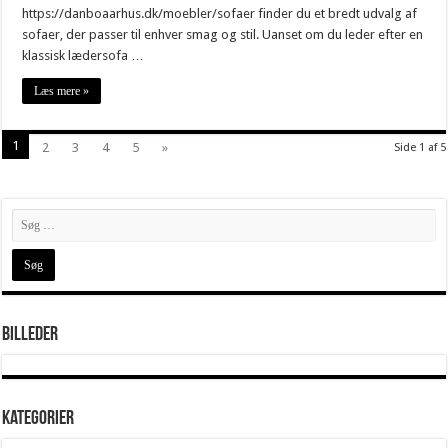
https://danboaarhus.dk/moebler/sofaer finder du et bredt udvalg af
sofaer, der passer til enhver smag og stil. Uanset om du leder efter en
klassisk lædersofa …
Læs mere »
1
2
3
4
5
»
Side 1 af 5
Billeder
Kategorier