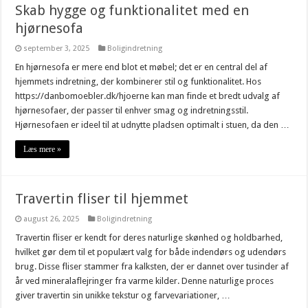
Skab hygge og funktionalitet med en
hjørnesofa
september 3, 2025
Boligindretning
En hjørnesofa er mere end blot et møbel; det er en central del af
hjemmets indretning, der kombinerer stil og funktionalitet. Hos
https://danbomoebler.dk/hjoerne kan man finde et bredt udvalg af
hjørnesofaer, der passer til enhver smag og indretningsstil.
Hjørnesofaen er ideel til at udnytte pladsen optimalt i stuen, da den …
Læs mere »
Travertin fliser til hjemmet
august 26, 2025
Boligindretning
Travertin fliser er kendt for deres naturlige skønhed og holdbarhed,
hvilket gør dem til et populært valg for både indendørs og udendørs
brug. Disse fliser stammer fra kalksten, der er dannet over tusinder af
år ved mineralaflejringer fra varme kilder. Denne naturlige proces
giver travertin sin unikke tekstur og farvevariationer, …