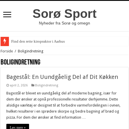
Sorø Sport
Nyheder fra Sorø og omegn
Find den rette kiropraktor i Aarhus
Forside
/
Boligindretning
Boligindretning
Bagestål: En Uundgåelig Del af Dit Køkken
april 2, 2026
Boligindretning
Bagestål er blevet en uundgåelig del af moderne bagning, især for
dem der ønsker at opnå professionelle resultater derhjemme. Dette
alsidige værktøj er designet til at forbedre varmefordelingen i ovnen,
hvilket resulterer i en sprødere skorpe og bedre bagning af brød og
pizza. For dem der ønsker at find information …
Læs mere »