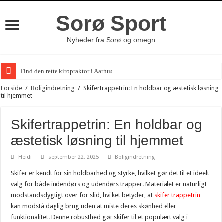
Sorø Sport
Nyheder fra Sorø og omegn
Find den rette kiropraktor i Aarhus
Vigtigheden af et Whistleblower System
Forside
/
Boligindretning
/
Skifertrappetrin: En holdbar og æstetisk løsning
til hjemmet
Vælg det rette flyttefirma til din næste flytning
Bagestål: En Uundgåelig Del af Dit Køkken
Skifertrappetrin: En holdbar og
Find de bedste brugte biler til en god pris
æstetisk løsning til hjemmet
Oplev Bangs Beauty for en Uforglemmelig Skønhedsoplevelse
Heidi
september 22, 2025
Boligindretning
Ærmeholder til den stilbevidste mand
Skifer er kendt for sin holdbarhed og styrke, hvilket gør det til et ideelt
Forståelse af laserterapi og dens anvendelser
valg for både indendørs og udendørs trapper. Materialet er naturligt
modstandsdygtigt over for slid, hvilket betyder, at
skifer trappetrin
Oplev romantikken i naturen med et ophold på Sogaardensunds
kan modstå daglig brug uden at miste deres skønhed eller
Effektiv brug af gaffeltrucks i lager og logistik
funktionalitet. Denne robusthed gør skifer til et populært valg i