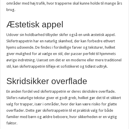
områder med høj trafik, hvor trapperne skal kunne holde til mange års
brug.
Æstetisk appel
Udover sin holdbarhed tilbyder skifer også en unik æstetisk appel.
Skifertrappetrin har en naturlig skønhed, der kan forbedre ethvert
hjems udseende. De findes i forskellige farver og teksturer, hvilket
giver mulighed for at vælge en stil, der passer perfekt til hjemmets
øvrige indretning. Uanset om det er en moderne eller mere traditionel
stil, kan skifertrappetrin tilføje et sofistikeret og tidløst udtryk.
Skridsikker overflade
En anden fordel ved skifertrappetrin er deres skridsikre overflade.
Skifers naturlige tekstur giver et godt greb, hvilket gør det til et sikkert
valg for trapper, især i områder, hvor der kan være risiko for glatte
overflader. Dette gør skifertrappetrin til et praktisk valg for både
familier med børn og ældre beboere, hvor sikkerheden er en vigtig
faktor.