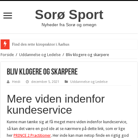
Sorø Sport
Nyheder fra Sorø og omegn
Find den rette kiropraktor i Aarhus
Forside
/
Uddannelse og Ledelse
/
Bliv klogere og skarpere
Bliv klogere og skarpere
Heidi
december 5, 2021
Uddannelse og Ledelse
Mere viden indenfor
kundeservice
Kunne man tænke sig at få meget mere viden indenfor kundeservice,
så kan det være en god ide at se nærmere på dette link, som er lige
her
PRINCE 2 Practitioner
. Her inde kan man netop finde en rigtig god