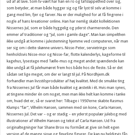
ud af at lave. Som tv-vært har han en ro og tafslappethed over sig,
som betyder, at man både hygger sig og får lyst til selv at komme i
gang med lim, fjer og farver. Nu er der mulighed for at få fingrene i
nogle af hans kreationer online. Han har nemlig skabt kollektionen
Nissernes Jul, som er både hyggelig og yderst charmerende. Den
emmer af traditioner og “jul, som i gamle dage”. Man kan simpelthen
ikke undgå at komme i julestemning hjemme ved computeren, når man
ser sig om i dette skønne univers. Nisse-Peter, servietringe som
henholdsvis Nisse-mor og Nisse-far, flotte kalenderlys, kageforme til
kagehus, lysestage med Tælle-mus og meget andet spændende kan
ikke undgå at få julehumøret frem hos både hos de fleste. Så er det
sådan set lige meget, om der er langt til jul. På Nordhjem.dk
forhandler man livsstilsprodukter af høj kvalitet. Med de smukke ting
fra Nissernes Jul får man både kvalitet og æstetik i ét. Hvis man synes,
at tingene minder én om noget, men man ikke helt kan komme i tanke
om, hvad det er, så er svaret her: Tilbage i 1950’erne skabte Rasmus
Klumps “far”, Vilhelm Hansen, sammen med sin kone, Carla Hansen,
Nissernes Jul. Det var – og er stadig – en yderst populær julebog med
illustrationer af Vilhelm Hansen og tekst af Carla Hansen. Ud fra
originaltegninger har Shane Brox nu formået at give sin helt egen
version af de mange sjove og finurlige figurer. De kan nu heldigvis fås