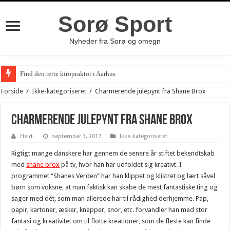
Sorø Sport
Nyheder fra Sorø og omegn
Find den rette kiropraktor i Aarhus
Forside
/
Ikke-kategoriseret
/
Charmerende julepynt fra Shane Brox
Charmerende julepynt fra Shane Brox
Heidi
september 3, 2017
Ikke-kategoriseret
Rigtigt mange danskere har gennem de senere år stiftet bekendtskab
med
shane brox
på tv, hvor han har udfoldet sig kreativt. I
programmet “Shanes Verden” har han klippet og klistret og lært såvel
børn som voksne, at man faktisk kan skabe de mest fantastiske ting og
sager med dét, som man allerede har til rådighed derhjemme. Pap,
papir, kartoner, æsker, knapper, snor, etc. forvandler han med stor
fantasi og kreativitet om til flotte kreationer, som de fleste kan finde