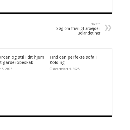
Næste
Søg om frivilligt arbejde i
udlandet her
rden og stil i dit hjem
Find den perfekte sofa i
t garderobeskab
Kolding
r 5, 2026
december 4, 2025