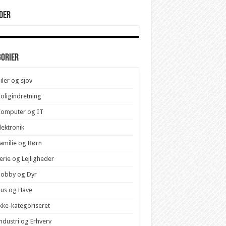
der
gorier
iler og sjov
oligindretning
Computer og IT
lektronik
amilie og Børn
erie og Lejligheder
Hobby og Dyr
us og Have
kke-kategoriseret
ndustri og Erhverv