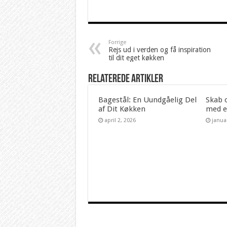
Forrige
Rejs ud i verden og få inspiration
til dit eget køkken
Relaterede artikler
Bagestål: En Uundgåelig Del
Skab o
af Dit Køkken
med e
april 2, 2026
janua