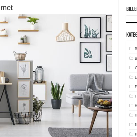
mmet
Bille
Kate
B
B
E
F
F
H
I
I