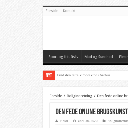
Forside
Kontakt
Sport og friluftsliv
Mad og Sundhed
Elekt
NYT
Find den rette kiropraktor i Aarhus
Forside
/
Boligindretning
/
Den fede online b
Den fede online brugskuns
Heidi
april 30, 2020
Boligindretni