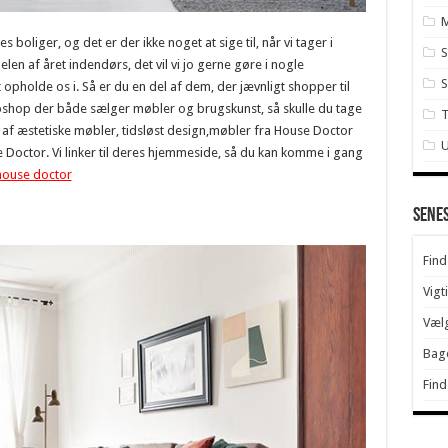
 boliger, og det er der ikke noget at sige til, når vi tager i
S
delen af året indendørs, det vil vi jo gerne gøre i nogle
S
pholde os i. Så er du en del af dem, der jævnligt shopper til
shop der både sælger møbler og brugskunst, så skulle du tage
af æstetiske møbler, tidsløst design,møbler fra House Doctor
U
Doctor. Vi linker til deres hjemmeside, så du kan komme i gang
house doctor
Sene
Find
Vigt
Vælg
Bage
Find