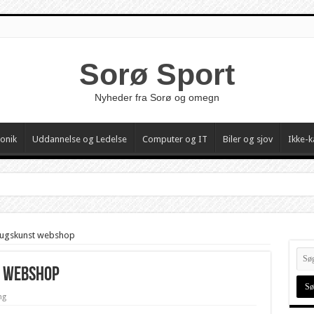
Sorø Sport
Nyheder fra Sorø og omegn
ronik
Uddannelse og Ledelse
Computer og IT
Biler og sjov
Ikke-k
rugskunst webshop
t webshop
ng