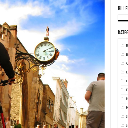
Bille
Kate
B
B
E
F
F
H
I
I