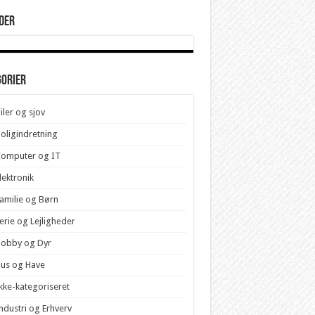
der
gorier
iler og sjov
oligindretning
Computer og IT
lektronik
amilie og Børn
erie og Lejligheder
Hobby og Dyr
us og Have
kke-kategoriseret
ndustri og Erhverv