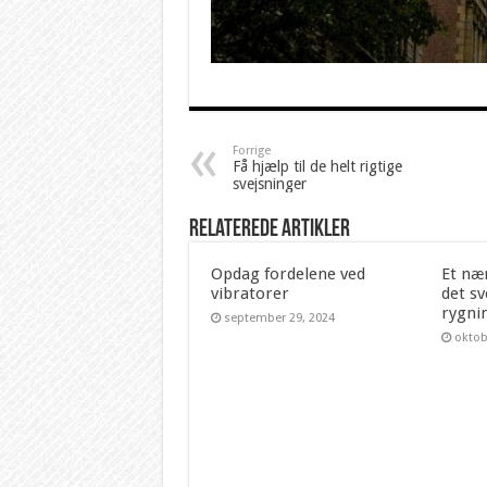
Forrige
Få hjælp til de helt rigtige
svejsninger
Relaterede artikler
Opdag fordelene ved
Et næ
vibratorer
det sv
rygni
september 29, 2024
oktob