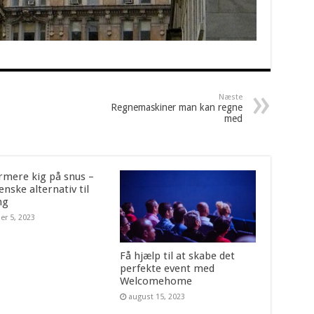
Næste
Regnemaskiner man kan regne
med
rmere kig på snus –
enske alternativ til
ng
er 5, 2023
Få hjælp til at skabe det
perfekte event med
Welcomehome
august 15, 2023