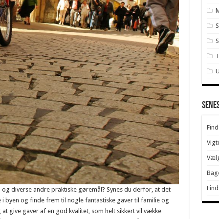
S
S
U
Sene
Find
Vigt
Vælg
Bage
Find
ob og diverse andre praktiske gøremål? Synes du derfor, at det
 i byen og finde frem til nogle fantastiske gaver til familie og
at give gaver af en god kvalitet, som helt sikkert vil vække