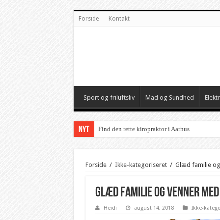
Forside
Kontakt
Sport og friluftsliv
Mad og Sundhed
Elekt
NYT
Find den rette kiropraktor i Aarhus
Forside
/
Ikke-kategoriseret
/
Glæd familie o
Glæd familie og venner med
Heidi
august 14, 2018
Ikke-katego