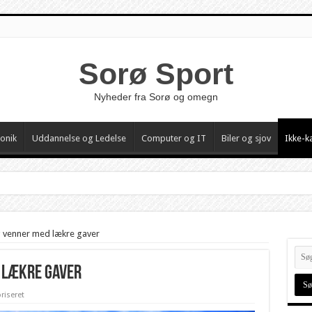
Sorø Sport
Nyheder fra Sorø og omegn
ronik
Uddannelse og Ledelse
Computer og IT
Biler og sjov
Ikke-k
g venner med lækre gaver
 lækre gaver
riseret