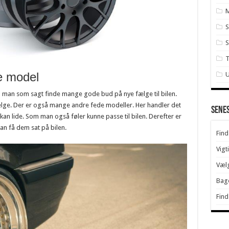
S
S
ge model
U
 man som sagt finde mange gode bud på nye fælge til bilen.
ufælge. Der er også mange andre fede modeller. Her handler det
Sene
n lide. Som man også føler kunne passe til bilen. Derefter er
an få dem sat på bilen.
Find
Vigt
Vælg
Bage
Find