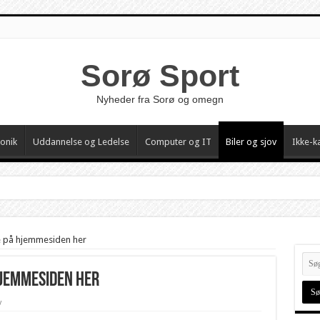
Sorø Sport
Nyheder fra Sorø og omegn
ronik
Uddannelse og Ledelse
Computer og IT
Biler og sjov
Ikke-k
ge på hjemmesiden her
hjemmesiden her
v