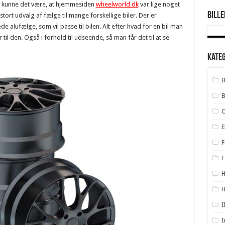
Så kunne det være, at hjemmesiden
wheelworld.dk
var lige noget
Bille
stort udvalg af fælge til mange forskellige biler. Der er
de alufælge, som vil passe til bilen. Alt efter hvad for en bil man
 til den. Også i forhold til udseende, så man får det til at se
Kate
B
B
E
F
F
H
I
I