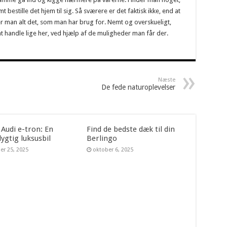
estille det hjem til sig. Så sværere er det faktisk ikke, end at
der man alt det, som man har brug for. Nemt og overskueligt,
t handle lige her, ved hjælp af de muligheder man får der.
Næste
De fede naturoplevelser
 Audi e-tron: En
Find de bedste dæk til din
ygtig luksusbil
Berlingo
er 25, 2025
oktober 6, 2025