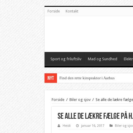
Forside
Kontakt
Sport og friluftsliv
Mad og Sundhed
Elekt
NYT
Find den rette kiropraktor i Aarhus
Forside
/
Biler og sjov
/
Se alle de lækre fæl
Se alle de lækre fælge på 
Heidi
januar 16, 2017
Biler og sjo