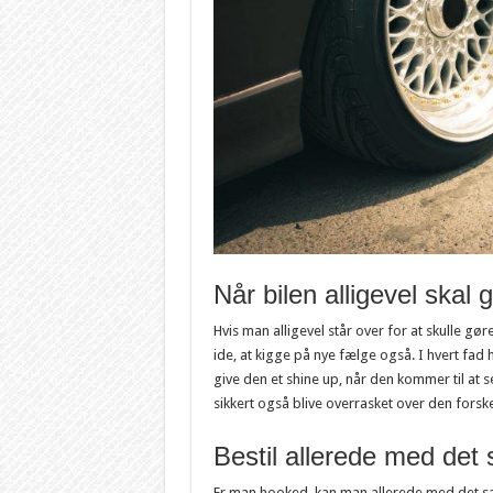
Når bilen alligevel skal g
Hvis man alligevel står over for at skulle gø
ide, at kigge på nye fælge også. I hvert fad 
give den et shine up, når den kommer til at s
sikkert også blive overrasket over den forske
Bestil allerede med de
Er man hooked, kan man allerede med det s