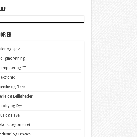
der
gorier
iler og sjov
oligindretning
Computer og IT
lektronik
amilie og Børn
erie og Lejligheder
Hobby og Dyr
us og Have
kke-kategoriseret
ndustri og Erhverv