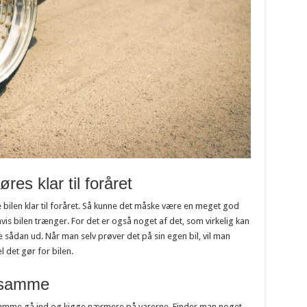
øres klar til foråret
re bilen klar til foråret. Så kunne det måske være en meget god
hvis bilen trænger. For det er også noget af det, som virkelig kan
e sådan ud. Når man selv prøver det på sin egen bil, vil man
l det gør for bilen.
t samme
amme gå ind og kigge nærmere på varerne. Finder man noget,