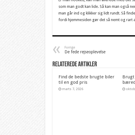
som man godt kan lide. Så kan man også nemt b
man går ind og klikker sig lidt rundt. Så fin
fordi hjemmesiden gør det så nemt og rart a
Forrige
De fede rejseoplevelse
Relaterede artikler
Find de bedste brugte biler
Brugt
til en god pris
bæred
marts 7, 2026
oktob