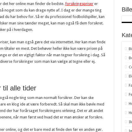
er det her online man finder de bedste.
forsikringspriser
er
Bill
 også noget som du kan drage nytte af. I dag er der mange ting
er
d du har behov for. Så er du professionel fodboldspiller, kan
ld på Sogaardensunds
 Elsker man sine tænder meget, kan man også få dem forsikret.
ker på i hverdagen.
stik
Kat
iser, kan man også gøre det via internettet. Her kan man finde
m tiltaler en mest. Det behøver heller ikke kun være prisen på
B
e er det en vigtigt faktor når man tegner forsikring i dag. Så
B
f diverse forsikringer som man kan vælge at tegne eller ej.
C
E
F
il alle tider
F
et også nogle ting som man normalt forsikrer. Der kan ske
H
bare en klog ide at være forberedt. Så skal man ikke bøvle med
nd der har forårsaget forsikringens virkning. Det er alt andet
H
benene, når man først ved hvad det er man ønsker at forsikre.
I
 her online, og det er bare med at finde den før en anden gør.
I