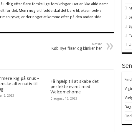
dkig efter flere forskellige forsikringer. Det er ikke altid nemt
M
lt for det. Men i nogle tilfælde skal det bare til, eksempelvis
er man røvet, er der noget at komme efter på den anden side.
S
Sp
T
Næste
U
Køb nye fliser og klinker her
Sen
rmere kig på snus –
Find
Få hjælp til at skabe det
enske alternativ til
perfekte event med
ng
Vigt
Welcomehome
er 5, 2023
Vælg
august 15, 2023
Bage
Find