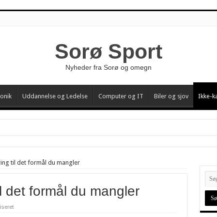
Sorø Sport
Nyheder fra Sorø og omegn
ronik
Uddannelse og Ledelse
Computer og IT
Biler og sjov
Ikke-k
tning
ring til det formål du mangler
n
til det formål du mangler
g Skønhedsoplevelse
iseret