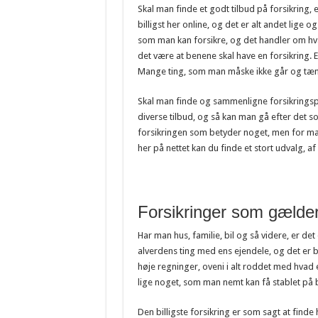
Ærmeholder til den stilbevidste mand
Skal man finde et godt tilbud på forsikring, 
billigst her online, og det er alt andet lige
Forståelse af laserterapi og dens anvendels
som man kan forsikre, og det handler om hva
Oplev romantikken i naturen med et opho
det være at benene skal have en forsikring.
Mange ting, som man måske ikke går og tæn
Effektiv brug af gaffeltrucks i lager og logi
Skal man finde og sammenligne forsikringspr
diverse tilbud, og så kan man gå efter det so
forsikringen som betyder noget, men for mang
her på nettet kan du finde et stort udvalg, a
Forsikringer som gælder t
Har man hus, familie, bil og så videre, er d
alverdens ting med ens ejendele, og det er 
høje regninger, oveni i alt roddet med hvad e
lige noget, som man nemt kan få stablet på 
Den billigste forsikring er som sagt at finde