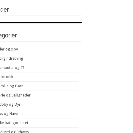
eder
egorier
iler og sjov
oligindretning
omputer og IT
lektronik
amilie og Børn
erie og Lejligheder
obby og Dyr
us og Have
kke-kategoriseret
ndustri og Erhverv