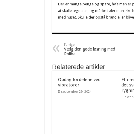
Der er mange penge og spare, hvis man er på u
at skulle tegne en, og måske føler man ikke he
med huset. Skulle der opstå brand eller bliv
Forrige
Vælg den gode løsning med
Roliba
Relaterede artikler
Opdag fordelene ved
Et næ
vibratorer
det sv
rygni
september 29, 2024
oktob