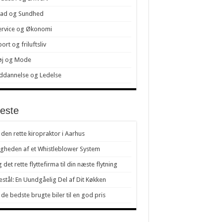
ad og Sundhed
ervice og Økonomi
ort og friluftsliv
øj og Mode
ddannelse og Ledelse
este
 den rette kiropraktor i Aarhus
igheden af et Whistleblower System
 det rette flyttefirma til din næste flytning
stål: En Uundgåelig Del af Dit Køkken
 de bedste brugte biler til en god pris