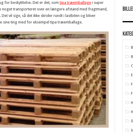
ug for beskytttelse. Det er det, som
tipa træemballage
i super
Bille
ave noget transporteret over en længere afstand med fragtmand,
. Det vil sige, så det ikke skrider rundt i lastbilen og bliver
kke sine ting med for eksempel tipa træemballage.
Kate
B
B
E
F
F
H
I
I