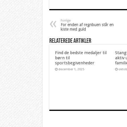
Forrige
For enden af regnbuen står en
kiste med guld
Relaterede artikler
Find de bedste medaljer til
Stang
børn til
aktiv 
sportsbegivenheder
famil
december 1, 2025
oktob