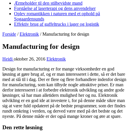
Ærmeholder til den stilbevidste mand
Forståelse af laserterapi og dens anvendelser
Oplev romantikken i naturen med et ophold på
Sogaardensunds
Effektiv brug af gaffeltrucks i lager og logistik
Forside
/
Elektronik
/
Manufacturing for design
Manufacturing for design
Heidi
oktober 26, 2016
Elektronik
Design for manufacturing er for mange virksomheder en god
løsning at gøre brug af, og er man interesseret i dette, så er det bare
med at slå til i dag. Der er flere og flere forhandlere indenfor design
for manufacturing, som kan tilbyde nogle att
raktive priser. Er man
derfor interesseret i at forbedre elektronik udvikling og andre gode
løsninger, så har man alletiders mulighed her og nu. Elektronik
udvikling er en god ide at investere i, for på denne måde sikre man
sig at være fuld opdateret på de bedste programmer, som der findes
rundt omkring i verden, og derved være med på det bedste og det
nyeste. På denne måde er der også mange kroner og øre at spare.
Den rette løsning